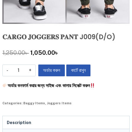
𝐂𝐀𝐑𝐆𝐎 𝐉𝐎𝐆𝐆𝐄𝐑𝐒 𝐏𝐀𝐍𝐓 J009(D/O)
1,250.00
৳
1,050.00
৳
অর্ডার করুন
কার্টে রাখুন
অর্ডার কনফার্ম করার জন্য সাইজ এবং কালার সিলেক্ট করুন
Categories:
Baggy Items
,
Joggers Items
Description