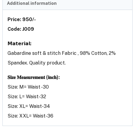
Additional information
Price: 950/-
Code: J009
𝗠𝗮𝘁𝗲𝗿𝗶𝗮𝗹:
Gabardine soft & stitch Fabric , 98% Cotton, 2%
Spandex. Quality product.
𝐒𝐢𝐳𝐞 𝐌𝐞𝐚𝐬𝐮𝐫𝐞𝐦𝐞𝐧𝐭 (𝐢𝐧𝐜𝐡):
Size: M= Waist -30
Size: L= Waist-32
Size: XL= Waist-34
Size: XXL= Waist-36