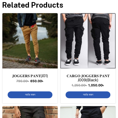
Related Products
𝐉𝐎𝐆𝐆𝐄𝐑𝐒 𝐏𝐀𝐍𝐓(J01)
𝐂𝐀𝐑𝐆𝐎 𝐉𝐎𝐆𝐆𝐄𝐑𝐒 𝐏𝐀𝐍𝐓
J009(Black)
790.00
৳
650.00
৳
1,250.00
৳
1,050.00
৳
অর্ডার করুন
অর্ডার করুন