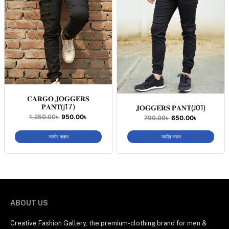
𝐂𝐀𝐑𝐆𝐎 𝐉𝐎𝐆𝐆𝐄𝐑𝐒
𝐏𝐀𝐍𝐓(j17)
𝐉𝐎𝐆𝐆𝐄𝐑𝐒 𝐏𝐀𝐍𝐓(J01)
1,250.00
৳
950.00
৳
790.00
৳
650.00
৳
অর্ডার করুন
অর্ডার করুন
ABOUT US
Creative Fashion Gallery, the premium-clothing brand for men &