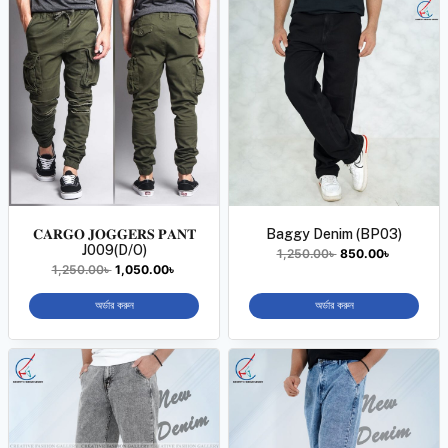
𝐂𝐀𝐑𝐆𝐎 𝐉𝐎𝐆𝐆𝐄𝐑𝐒 𝐏𝐀𝐍𝐓
Baggy Denim (BP03)
J009(D/O)
1,250.00
৳
850.00
৳
1,250.00
৳
1,050.00
৳
অর্ডার করুন
অর্ডার করুন