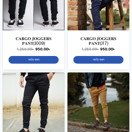
𝐂𝐀𝐑𝐆𝐎 𝐉𝐎𝐆𝐆𝐄𝐑𝐒
𝐂𝐀𝐑𝐆𝐎 𝐉𝐎𝐆𝐆𝐄𝐑𝐒
𝐏𝐀𝐍𝐓(J009)
𝐏𝐀𝐍𝐓(J17)
1,250.00
৳
950.00
৳
1,250.00
৳
950.00
৳
অর্ডার করুন
অর্ডার করুন