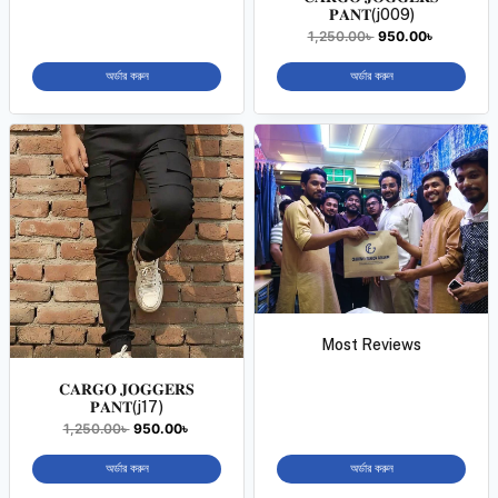
𝐏𝐀𝐍𝐓(j009)
1,250.00
৳
950.00
৳
অর্ডার করুন
অর্ডার করুন
Most Reviews
𝐂𝐀𝐑𝐆𝐎 𝐉𝐎𝐆𝐆𝐄𝐑𝐒
𝐏𝐀𝐍𝐓(j17)
1,250.00
৳
950.00
৳
অর্ডার করুন
অর্ডার করুন