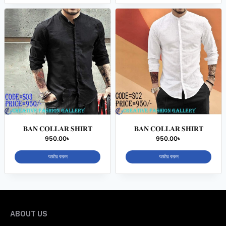
𝐁𝐀𝐍 𝐂𝐎𝐋𝐋𝐀𝐑 𝐒𝐇𝐈𝐑𝐓
𝐁𝐀𝐍 𝐂𝐎𝐋𝐋𝐀𝐑 𝐒𝐇𝐈𝐑𝐓
950.00
৳
950.00
৳
অর্ডার করুন
অর্ডার করুন
ABOUT US